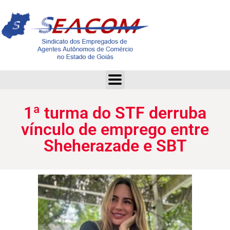
1ª turma do STF derruba vínculo de emprego entre Sheherazade e SBT
1ª turma do STF derruba
vínculo de emprego entre
Sheherazade e SBT