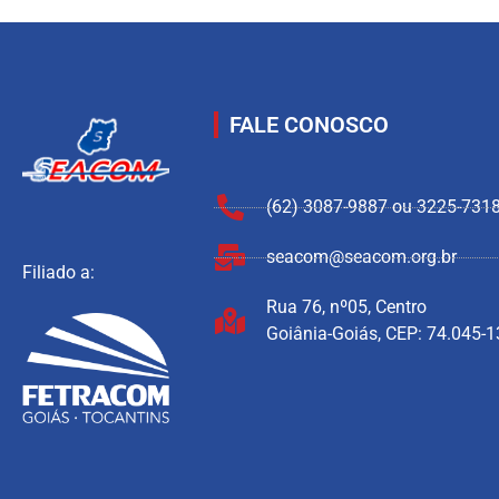
FALE CONOSCO
(62) 3087-9887 ou 3225-731
seacom@seacom.org.br
Filiado a:
Rua 76, nº05, Centro
Goiânia-Goiás, CEP: 74.045-