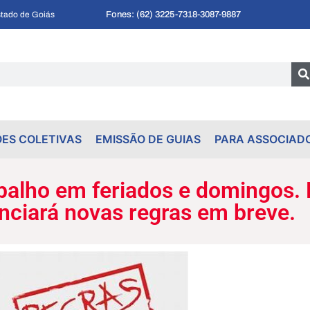
Fones: (62) 3225-7318
-
3087-9887
tado de Goiás
ES COLETIVAS
EMISSÃO DE GUIAS
PARA ASSOCIAD
balho em feriados e domingos. 
nciará novas regras em breve.