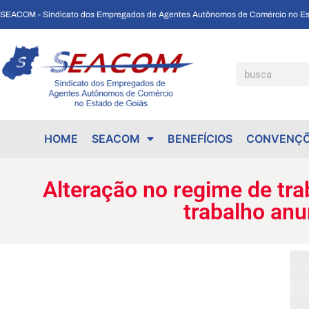
SEACOM - Sindicato dos Empregados de Agentes Autônomos de Comércio no Es
Alteração no regime de trabalho em feriados e domingos. Ministério do trabalho anunciará novas regras em breve.
HOME
SEACOM
BENEFÍCIOS
CONVENÇÕ
Alteração no regime de tra
trabalho anu