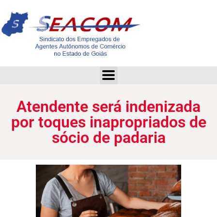
Atendente será indenizada por toques inapropriados de sócio de padaria
Atendente será indenizada
por toques inapropriados de
sócio de padaria