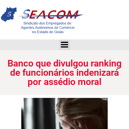
Banco que divulgou ranking de funcionários indenizará por assédio moral
Banco que divulgou ranking
de funcionários indenizará
por assédio moral