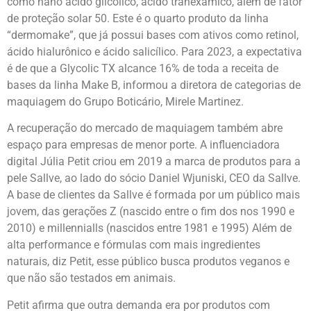
como nano ácido glicólico, ácido tranexâmico, além de fator
de proteção solar 50. Este é o quarto produto da linha
“dermomake”, que já possui bases com ativos como retinol,
ácido hialurônico e ácido salicílico. Para 2023, a expectativa
é de que a Glycolic TX alcance 16% de toda a receita de
bases da linha Make B, informou a diretora de categorias de
maquiagem do Grupo Boticário, Mirele Martinez.
A recuperação do mercado de maquiagem também abre
espaço para empresas de menor porte. A influenciadora
digital Júlia Petit criou em 2019 a marca de produtos para a
pele Sallve, ao lado do sócio Daniel Wjuniski, CEO da Sallve.
A base de clientes da Sallve é formada por um público mais
jovem, das gerações Z (nascido entre o fim dos nos 1990 e
2010) e millennialls (nascidos entre 1981 e 1995) Além de
alta performance e fórmulas com mais ingredientes
naturais, diz Petit, esse público busca produtos veganos e
que não são testados em animais.
Petit afirma que outra demanda era por produtos com