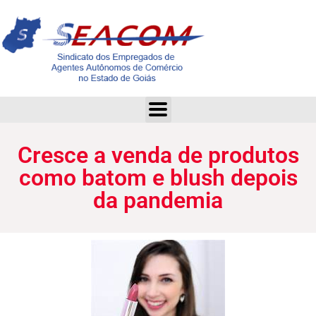
Cresce a venda de produtos como batom e blush depois da pandemia
Cresce a venda de produtos
como batom e blush depois
da pandemia