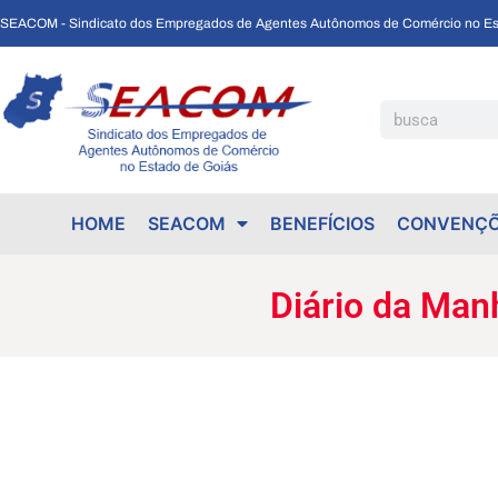
SEACOM - Sindicato dos Empregados de Agentes Autônomos de Comércio no Es
Diário da Manhã: A Janela da Alma se Fechou
HOME
SEACOM
BENEFÍCIOS
CONVENÇÕ
Diário da Man