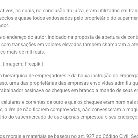
tivos, os quais, na conclusão da juíza, eram utilizados em tra
s sócios e quase todos endossados pelo proprietário do superm
dor.
 o endereço do autor, indicado na proposta de abertura de con
ios com transações em valores elevados também chamaram a ate
co mais de mil reais.
. (Imagem: Freepik.)
o hierárquica de empregadores e da baixa instrução do empregad
sso, uma das proprietárias das empresas envolvidas admitiu q
o trabalhador assinava os cheques em branco a mando de seus 
celulares e correntes de ouro e que os cheques eram nominais 
, além de não ficarem comprovadas, não convenceram a magi
ário do supermercado de que apenas emprestou o seu endereço 
os morais e materiais se baseou no art. 927 do Código Civil. 