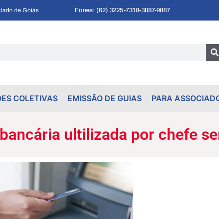
Fones: (62) 3225-7318
-
3087-9887
tado de Goiás
ES COLETIVAS
EMISSÃO DE GUIAS
PARA ASSOCIAD
ancária ultilizada por chefe se