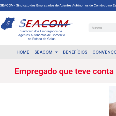
SEACOM - Sindicato dos Empregados de Agentes Autônomos de Comércio no Es
Empregado que teve conta bancária ultilizada por chefe será indenizado
HOME
SEACOM
BENEFÍCIOS
CONVENÇÕ
Empregado que teve conta b