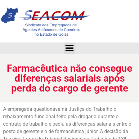
Farmacêutica não consegue diferenças salariais após perda do cargo de gerente
Farmacêutica não consegue
diferenças salariais após
perda do cargo de gerente
A empregada questionava na Justiça do Trabalho o
rebaixamento funcional feito pela drogaria durante o
contrato de trabalho e pediu as diferenças salariais entre o
posto de gerente e o de farmacêutica júnior. A decisão da
Terceira Turma do Tribunal Regional do Trabalho da 18ª