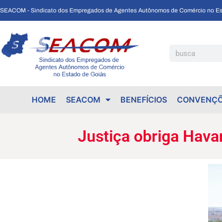
SEACOM - Sindicato dos Empregados de Agentes Autônomos de Comércio no Es
Justiça obriga Havan a colocar cadeiras para vendedores.
HOME
SEACOM
BENEFÍCIOS
CONVENÇÕ
Justiça obriga Hava