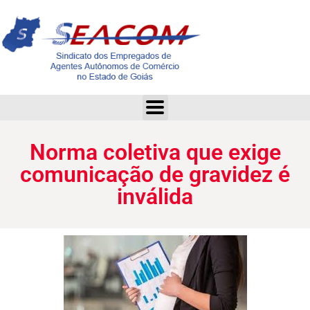
Norma coletiva que exige comunicação de gravidez é inválida
Norma coletiva que exige
comunicação de gravidez é
inválida