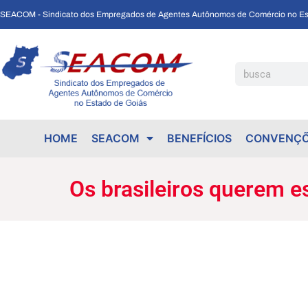
SEACOM - Sindicato dos Empregados de Agentes Autônomos de Comércio no Es
Os brasileiros querem escala diferente da 6×1, segundo pesquisa.
HOME
SEACOM
BENEFÍCIOS
CONVENÇÕ
Os brasileiros querem e