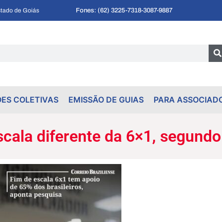
Fones: (62) 3225-7318
-
3087-9887
tado de Goiás
ES COLETIVAS
EMISSÃO DE GUIAS
PARA ASSOCIAD
scala diferente da 6×1, segundo