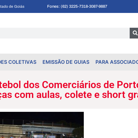
Fones: (62) 3225-7318
-
3087-9887
tado de Goiás
ES COLETIVAS
EMISSÃO DE GUIAS
PARA ASSOCIAD
utebol dos Comerciários de Port
as com aulas, colete e short gr