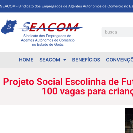
SEACOM - Sindicato dos Empregados de Agentes Autônomos de Comércio no Es
Projeto Social Escolinha de Futebol dos Comerciários de Porto Nacional prevê 100 vagas para crianças com aulas, colete e short gratuitos.
HOME
SEACOM
BENEFÍCIOS
CONVENÇÕ
Projeto Social Escolinha de F
100 vagas para crianç