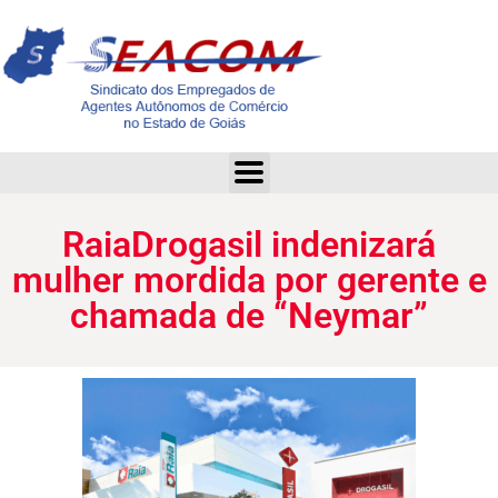
RaiaDrogasil indenizará mulher mordida por gerente e chamada de “Neymar”
RaiaDrogasil indenizará
mulher mordida por gerente e
chamada de “Neymar”