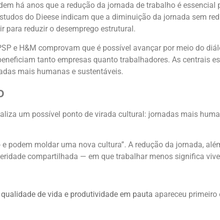
ndem há anos que a redução da jornada de trabalho é essencial
 Estudos do Dieese indicam que a diminuição da jornada sem red
ir para reduzir o desemprego estrutural.
PSP e H&M comprovam que é possível avançar por meio do diál
e beneficiam tanto empresas quanto trabalhadores. As centrais 
nadas mais humanas e sustentáveis.
o
naliza um possível ponto de virada cultural: jornadas mais huma
.
o e podem moldar uma nova cultura”. A redução da jornada, al
eridade compartilhada — em que trabalhar menos significa viver
 qualidade de vida e produtividade em pauta
apareceu primeiro