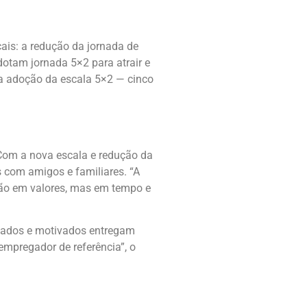
ais: a redução da jornada de
otam jornada 5×2 para atrair e
na adoção da escala 5×2 — cinco
 Com a nova escala e redução da
s com amigos e familiares. “A
 não em valores, mas em tempo e
nsados e motivados entregam
empregador de referência”, o