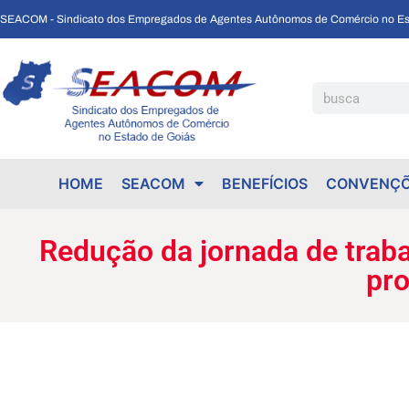
SEACOM - Sindicato dos Empregados de Agentes Autônomos de Comércio no Es
Redução da jornada de trabalho ganha força no Brasil: qualidade de vida e produtividade em pauta
HOME
SEACOM
BENEFÍCIOS
CONVENÇÕ
Redução da jornada de trabal
pro