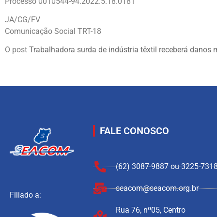
Processo 0010544-94.2022.5.18.0181
JA/CG/FV
Comunicação Social TRT-18
O post
Trabalhadora surda de indústria têxtil receberá danos
FALE CONOSCO
(62) 3087-9887 ou 3225-731
seacom@seacom.org.br
Filiado a:
Rua 76, nº05, Centro