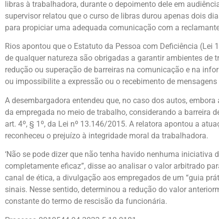
libras à trabalhadora, durante o depoimento dele em audiência,
supervisor relatou que o curso de libras durou apenas dois dia
para propiciar uma adequada comunicação com a reclamante e 
Rios apontou que o Estatuto da Pessoa com Deficiência (Lei 13.
de qualquer natureza são obrigadas a garantir ambientes de t
redução ou superação de barreiras na comunicação e na infor
ou impossibilite a expressão ou o recebimento de mensagens 
A desembargadora entendeu que, no caso dos autos, embora a
da empregada no meio de trabalho, considerando a barreira d
art. 4º, § 1º, da Lei nº 13.146/2015. A relatora apontou a atu
reconheceu o prejuízo à integridade moral da trabalhadora.
‘Não se pode dizer que não tenha havido nenhuma iniciativa d
completamente eficaz”, disse ao analisar o valor arbitrado p
canal de ética, a divulgação aos empregados de um “guia prát
sinais. Nesse sentido, determinou a redução do valor anterior
constante do termo de rescisão da funcionária.