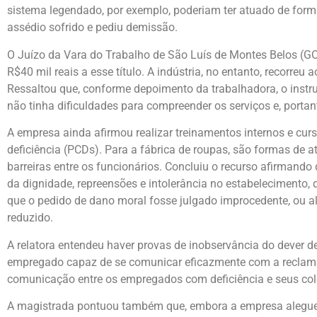
sistema legendado, por exemplo, poderiam ter atuado de for
assédio sofrido e pediu demissão.
O Juízo da Vara do Trabalho de São Luís de Montes Belos (G
R$40 mil reais a esse título. A indústria, no entanto, recorr
Ressaltou que, conforme depoimento da trabalhadora, o instr
não tinha dificuldades para compreender os serviços e, portan
A empresa ainda afirmou realizar treinamentos internos e cur
deficiência (PCDs). Para a fábrica de roupas, são formas de a
barreiras entre os funcionários. Concluiu o recurso afirmand
da dignidade, repreensões e intolerância no estabelecimento,
que o pedido de dano moral fosse julgado improcedente, ou a
reduzido.
A relatora entendeu haver provas de inobservância do dever d
empregado capaz de se comunicar eficazmente com a reclamant
comunicação entre os empregados com deficiência e seus cole
A magistrada pontuou também que, embora a empresa alegue