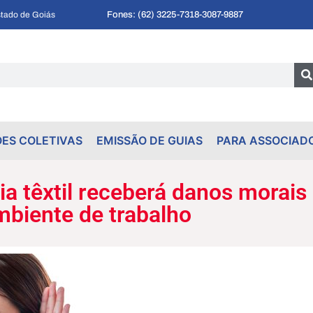
Fones: (62) 3225-7318
-
3087-9887
tado de Goiás
ES COLETIVAS
EMISSÃO DE GUIAS
PARA ASSOCIAD
ia têxtil receberá danos morais
mbiente de trabalho