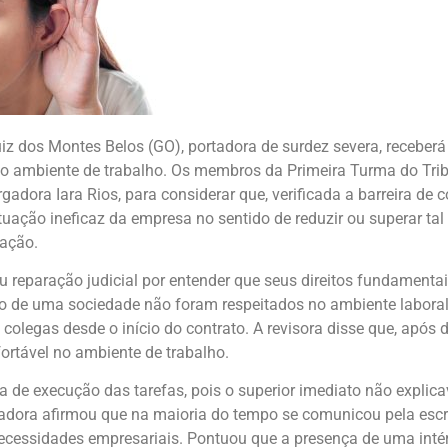
iz dos Montes Belos (GO), portadora de surdez severa, receberá
no ambiente de trabalho. Os membros da Primeira Turma do Tri
dora Iara Rios, para considerar que, verificada a barreira de 
ção ineficaz da empresa no sentido de reduzir ou superar tal b
ração.
 reparação judicial por entender que seus direitos fundament
ro de uma sociedade não foram respeitados no ambiente laboral
e colegas desde o início do contrato. A revisora disse que, após
ortável no ambiente de trabalho.
 de execução das tarefas, pois o superior imediato não explica
dora afirmou que na maioria do tempo se comunicou pela escrita
necessidades empresariais. Pontuou que a presença de uma inté