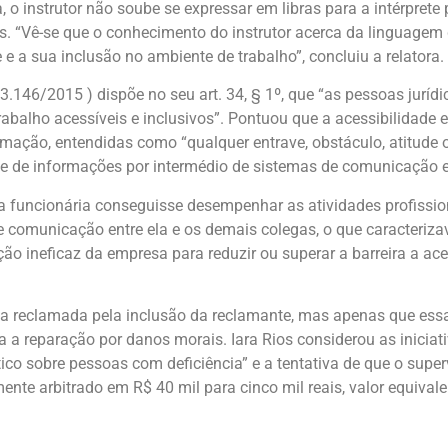
 o instrutor não soube se expressar em libras para a intérprete 
s. “Vê-se que o conhecimento do instrutor acerca da linguagem d
a sua inclusão no ambiente de trabalho”, concluiu a relatora.
146/2015 ) dispõe no seu art. 34, § 1º, que “as pessoas jurídic
rabalho acessíveis e inclusivos”. Pontuou que a acessibilidade
mação, entendidas como “qualquer entrave, obstáculo, atitude 
e de informações por intermédio de sistemas de comunicação e
 funcionária conseguisse desempenhar as atividades profission
e comunicação entre ela e os demais colegas, o que caracteriza
ação ineficaz da empresa para reduzir ou superar a barreira a a
a reclamada pela inclusão da reclamante, mas apenas que essa 
ara a reparação por danos morais. Iara Rios considerou as inici
ico sobre pessoas com deficiência” e a tentativa de que o supe
mente arbitrado em R$ 40 mil para cinco mil reais, valor equiva