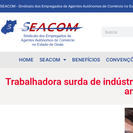
SEACOM - Sindicato dos Empregados de Agentes Autônomos de Comércio no Es
Trabalhadora surda de indústria têxtil receberá danos morais por exclusão no ambiente de trabalho
HOME
SEACOM
BENEFÍCIOS
CONVENÇÕ
Trabalhadora surda de indústr
a