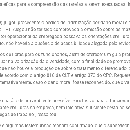
ma eficaz para a compreensão das tarefas a serem executadas. 
O) julgou procedente o pedido de indenização por dano moral e
eu ao TRT. Alegou não ter sido comprovada a omissão sobre as maz
utor operacional da empregada passava as orientações em libra
to, não haveria a ausência de acessibilidade alegada pela revis
sos de libras para os funcionários, além de oferecer um guia pr
tuar na valorização da diversidade, com a finalidade de promov
o que não houve a produção de sobre o tratamento diferenciado, 
 de acordo com o artigo 818 da CLT e artigo 373 do CPC. Requer
lternativamente, caso o dano moral fosse reconhecido, que o v
e criação de um ambiente acessível e inclusivo para a funcioná
e em libras na empresa, nem iniciativa suficiente desta no se
gas de trabalho”, ressaltou.
 e algumas testemunhas tenham confirmado, que o supervisor