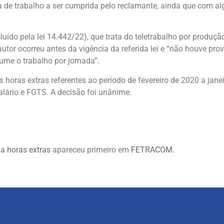
e trabalho a ser cumprida pelo reclamante, ainda que com algu
luído pela lei 14.442/22), que trata do teletrabalho por produçã
autor ocorreu antes da vigência da referida lei e “não houve pr
ume o trabalho por jornada”.
horas extras referentes ao período de fevereiro de 2020 a jane
salário e FGTS. A decisão foi unânime.
 a horas extras
apareceu primeiro em
FETRACOM
.