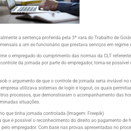
cialmente a sentença proferida pela 3ª vara do Trabalho de Goi
mensais a um ex-funcionário que prestava serviços em regime d
exime o empregado do cumprimento das normas da CLT referente
ntrole da jornada por parte do empregador, torna-se possível 
 sob o argumento de que o controle de jornada seria inviável no 
a empresa utilizava sistemas de login e logout, os quais permi
utros processos, que demonstraram o acompanhamento das hora
rminadas situações.
ho que tinha jornada controlada.(Imagem: Freepik)
eu que é possível o reconhecimento do direito ao pagamento de
ada pelo empregador. Com base nas provas apresentadas no pro