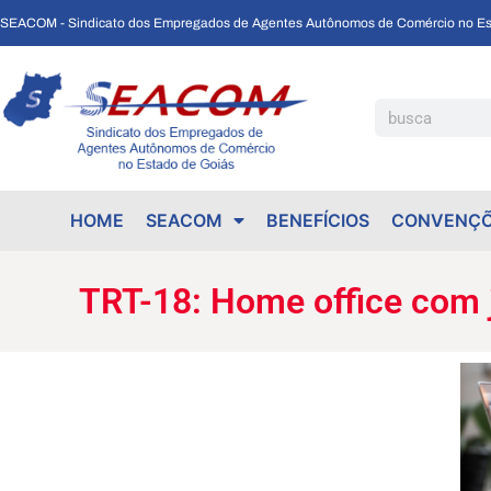
SEACOM - Sindicato dos Empregados de Agentes Autônomos de Comércio no Es
TRT-18: Home office com jornada controlada dá direito a horas extras
HOME
SEACOM
BENEFÍCIOS
CONVENÇÕ
TRT-18: Home office com j