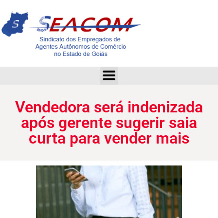
Vendedora será indenizada após gerente sugerir saia curta para vender mais
Vendedora será indenizada
após gerente sugerir saia
curta para vender mais